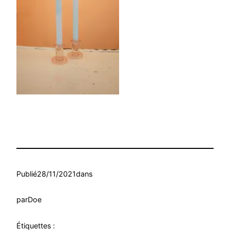
Publié
28/11/2021
dans
par
Doe
Étiquettes :