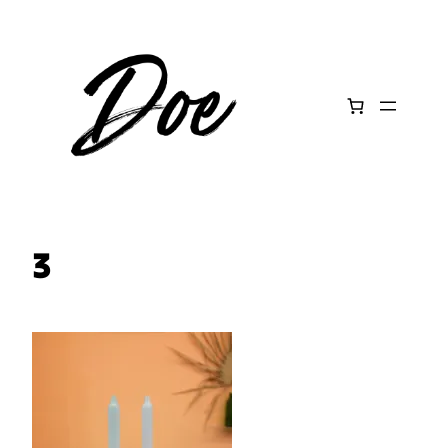
Aller
au
contenu
3