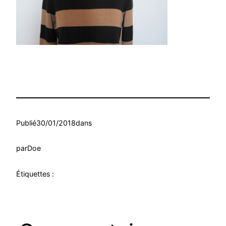
Publié
30/01/2018
dans
par
Doe
Étiquettes :