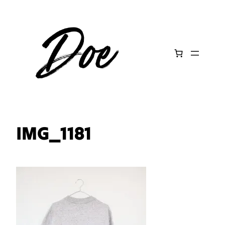
Aller
au
contenu
IMG_1181