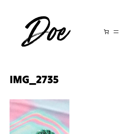
Aller
au
contenu
IMG_2735