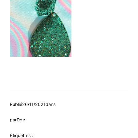
Publié
26/11/2021
dans
par
Doe
Étiquettes :