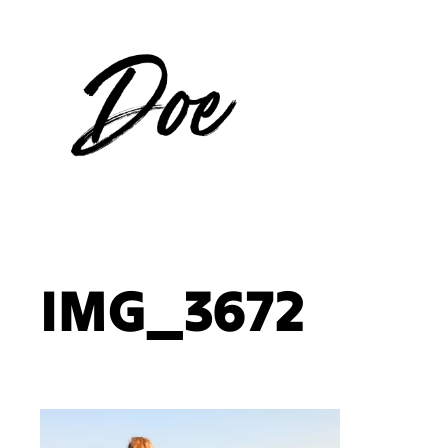
Aller
au
contenu
IMG_3672