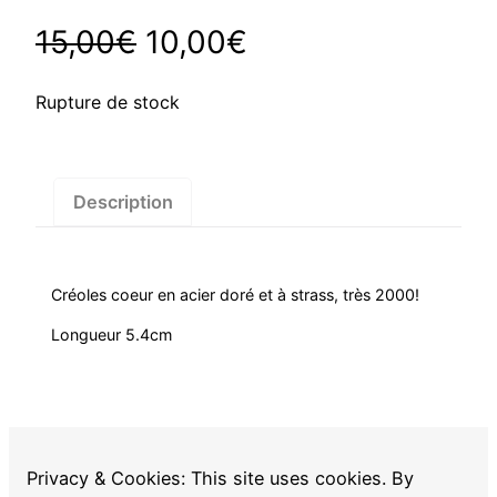
Le
Le
15,00
€
10,00
€
prix
prix
Rupture de stock
initial
actuel
était :
est :
Description
15,00€.
10,00€.
Créoles coeur en acier doré et à strass, très 2000!
Longueur 5.4cm
Privacy & Cookies: This site uses cookies. By