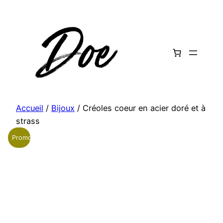
Aller
au
contenu
Accueil
/
Bijoux
/ Créoles coeur en acier doré et à
strass
Promo !