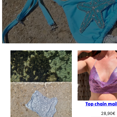
Top chain mail
28,90
€