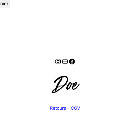
nier
Instagram
E-mail
Facebook
Retours
–
CGV