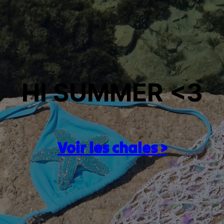
HI SUMMER <3
Voir les chales >