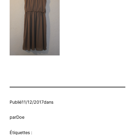
Publié
11/12/2017
dans
par
Doe
Étiquettes :