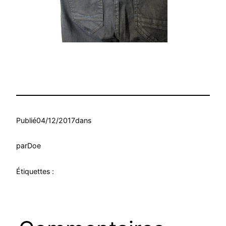
Publié
04/12/2017
dans
par
Doe
Étiquettes :