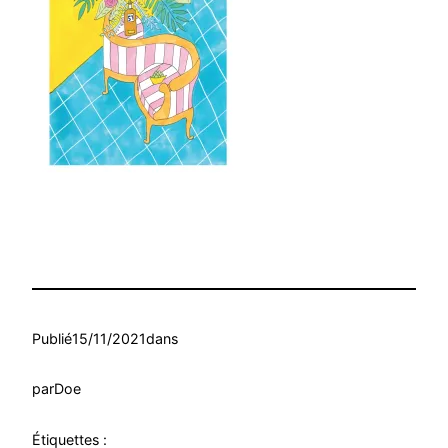
Publié
15/11/2021
dans
par
Doe
Étiquettes :