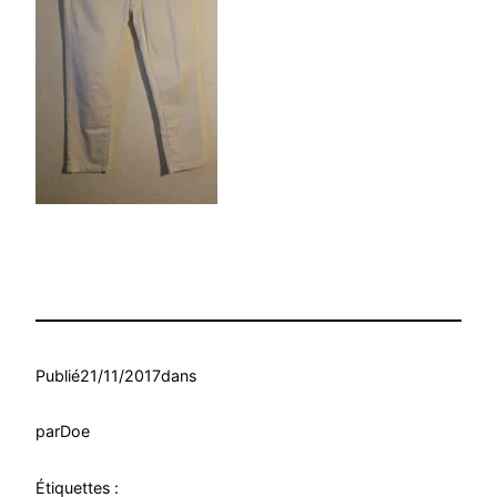
Publié
21/11/2017
dans
par
Doe
Étiquettes :