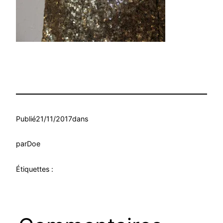
Publié
21/11/2017
dans
par
Doe
Étiquettes :