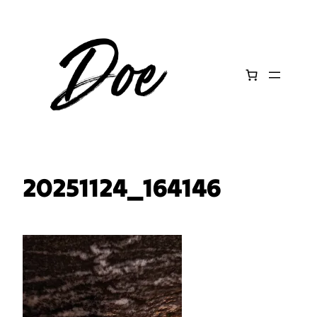
Aller
au
contenu
20251124_164146