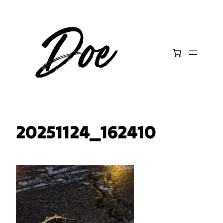
Aller
au
contenu
20251124_162410