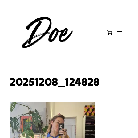
Aller
au
contenu
20251208_124828