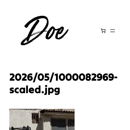
Aller
au
contenu
2026/05/1000082969-
scaled.jpg