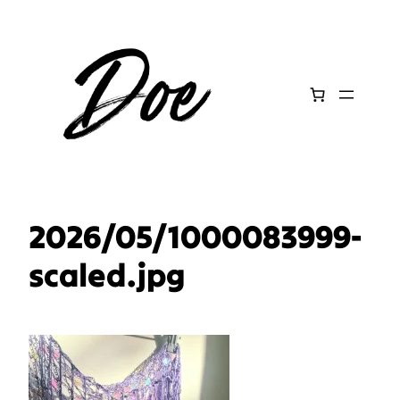
Aller
au
contenu
2026/05/1000083999-
scaled.jpg