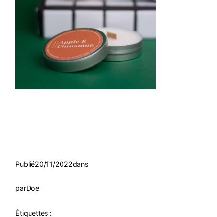
Publié
20/11/2022
dans
par
Doe
Étiquettes :