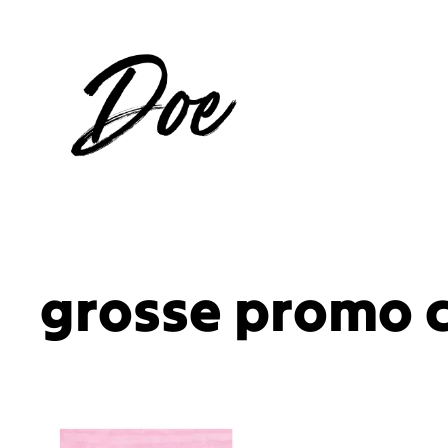
Aller
au
contenu
grosse promo c