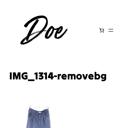
Aller
au
contenu
IMG_1314-removebg