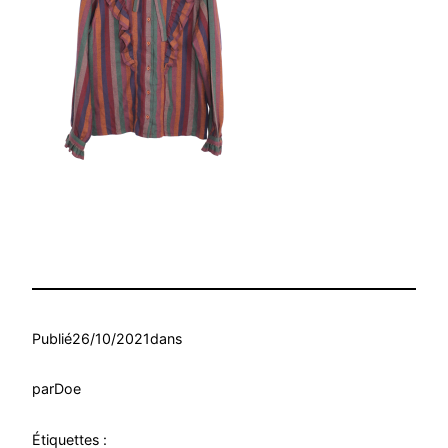
Publié
26/10/2021
dans
par
Doe
Étiquettes :