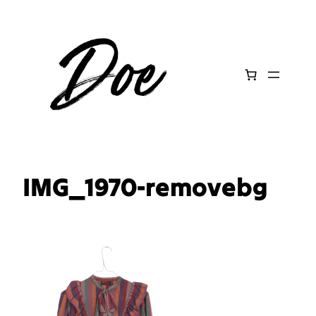
Aller
au
contenu
IMG_1970-removebg