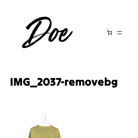
Aller
au
contenu
IMG_2037-removebg