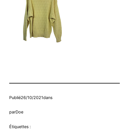
Publié
26/10/2021
dans
par
Doe
Étiquettes :