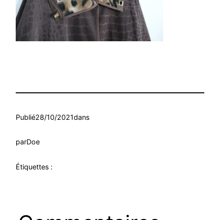
Publié
28/10/2021
dans
par
Doe
Étiquettes :