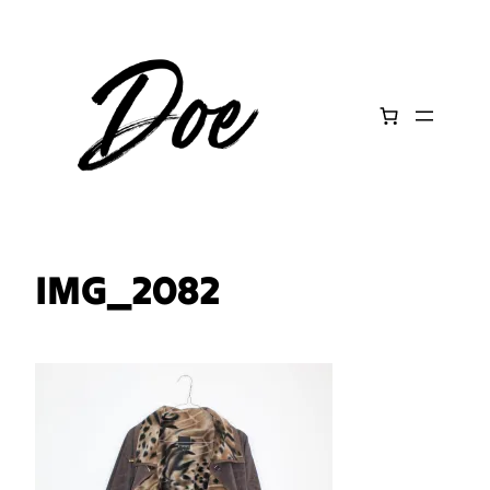
Aller
au
contenu
IMG_2082