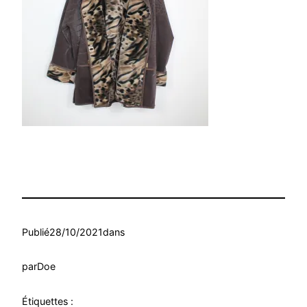
Publié
28/10/2021
dans
par
Doe
Étiquettes :