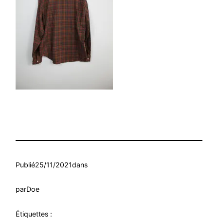
Publié
25/11/2021
dans
par
Doe
Étiquettes :