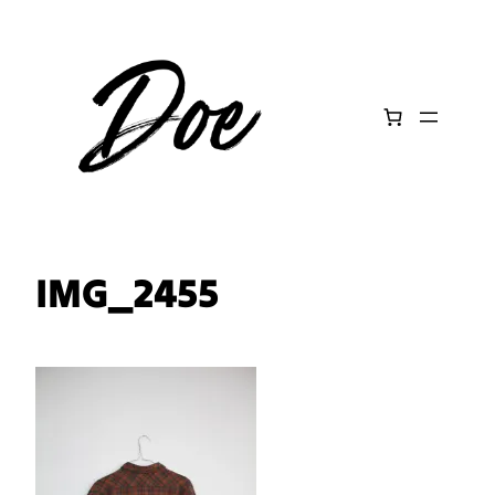
Aller
au
contenu
IMG_2455