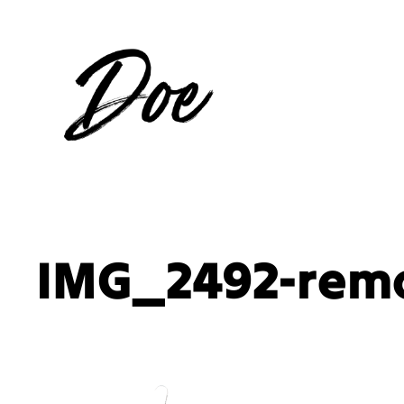
Aller
au
contenu
IMG_2492-rem