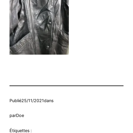
Publié
25/11/2021
dans
par
Doe
Étiquettes :