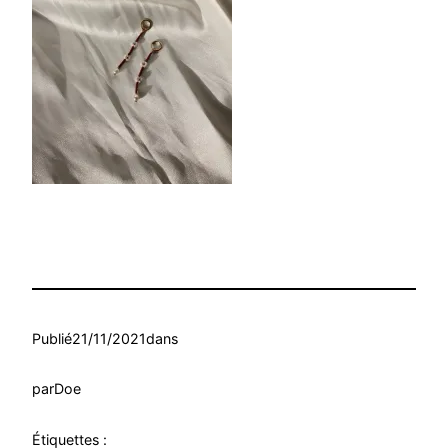
Publié
21/11/2021
dans
par
Doe
Étiquettes :