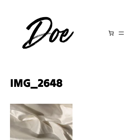
Aller
au
contenu
IMG_2648