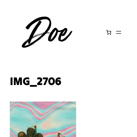
Aller
au
contenu
IMG_2706