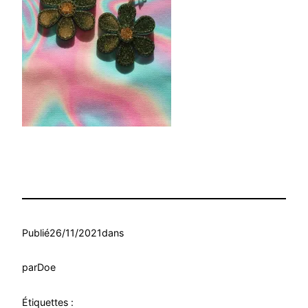
Publié
26/11/2021
dans
par
Doe
Étiquettes :