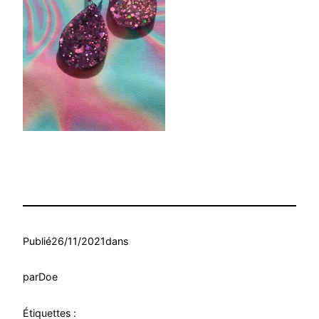
Publié
26/11/2021
dans
par
Doe
Étiquettes :