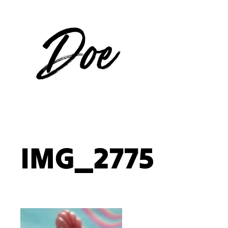
Aller
au
contenu
IMG_2775