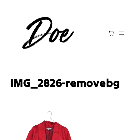
Aller
au
contenu
IMG_2826-removebg