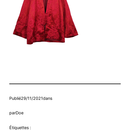
Publié
29/11/2021
dans
par
Doe
Étiquettes :