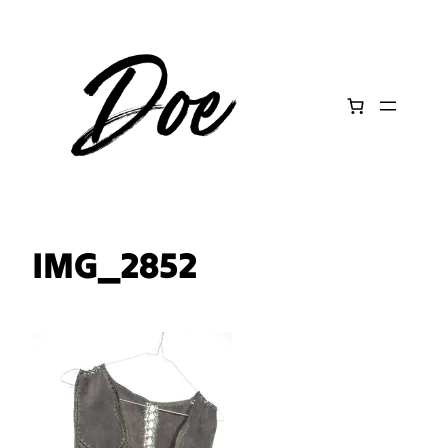
Aller
au
contenu
IMG_2852