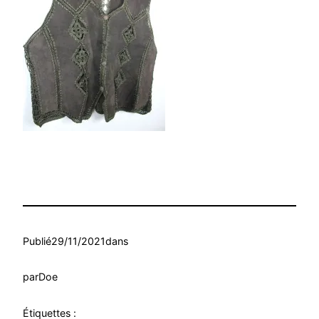
Publié
29/11/2021
dans
par
Doe
Étiquettes :