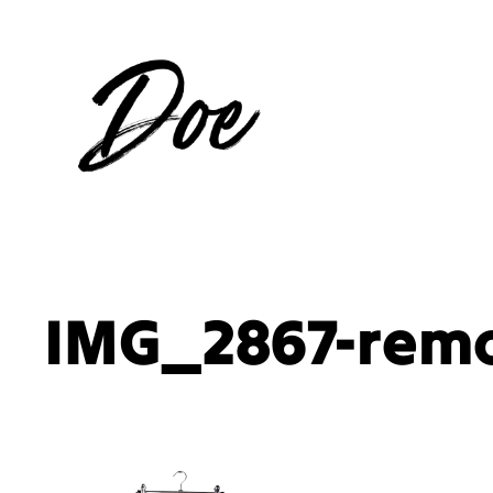
Aller
au
contenu
IMG_2867-rem