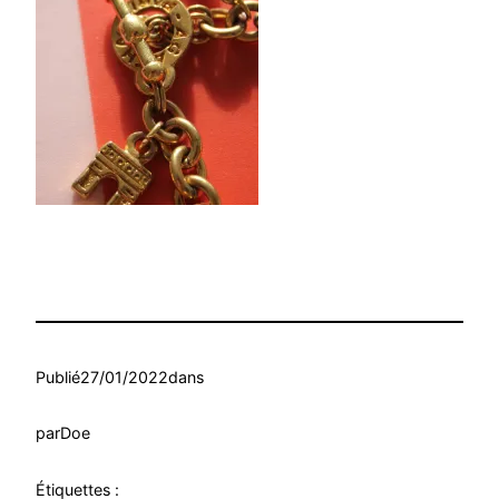
Publié
27/01/2022
dans
par
Doe
Étiquettes :