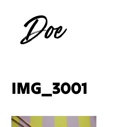
Aller
au
contenu
IMG_3001