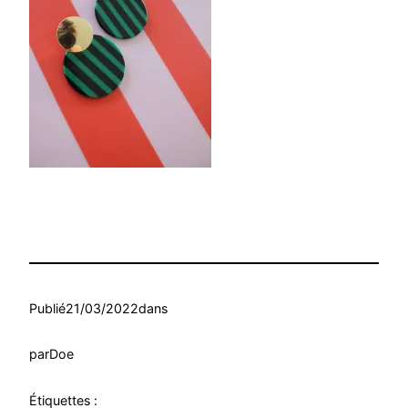
Publié
21/03/2022
dans
par
Doe
Étiquettes :