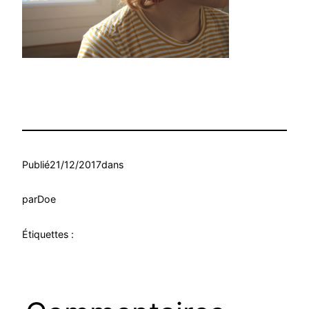
Publié
21/12/2017
dans
par
Doe
Étiquettes :