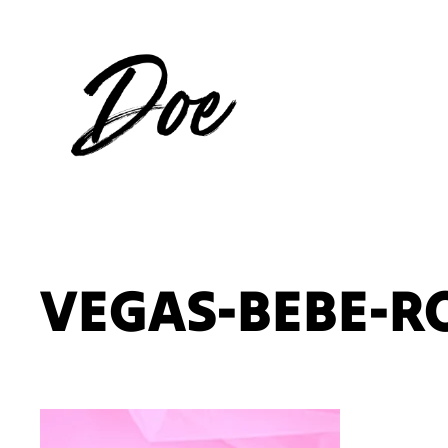
Aller
au
contenu
VEGAS-BEBE-R